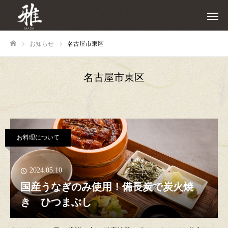
お知らせ
名古屋市東区
ホーム
名古屋市東区
お料理について
2024.05.10
国産うなぎのみ使用！備長炭で炭火焼
き ひつまぶし