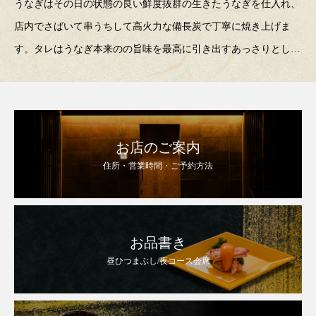
うなぎはその日の状態の良い鮮度抜群の生きたうなぎを仕入れ、
店内でさばいて串うちして高火力な備長炭で丁寧に焼き上げま
す。タレはうなぎ本来のの旨味を最高に引き出すあっさりとした
甘辛さです。ごはんは南魚沼産コシヒカリを使用し、うなぎの蒲
焼とタレにぴったりです。
お店のご案内
住所・営業時間・ご予約方法
お品書き
昼ひつまぶし/夜コース会席